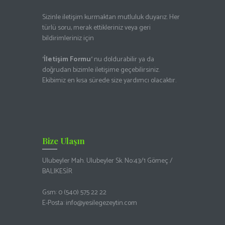
Sizinle iletişim kurmaktan mutluluk duyarız. Her
türlü soru, merak ettikleriniz veya geri
bildirimleriniz için
‘İletişim Formu
‘
nu doldurabilir ya da
doğrudan bizimle iletişime geçebilirsiniz.
Ekibimiz en kısa sürede size yardımcı olacaktır.
Bize Ulaşın
Ulubeyler Mah. Ulubeyler Sk. No:43/1 Gömeç /
BALIKESİR
Gsm:
0 (540) 575 22 22
E-Posta:
info@yesilegezeytin.com