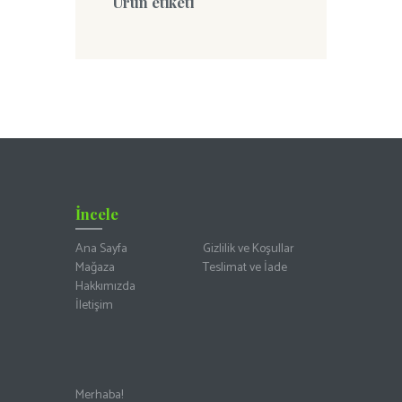
Ürün etiketi
İncele
Ana Sayfa
Gizlilik ve Koşullar
Mağaza
Teslimat ve İade
Hakkımızda
İletişim
Merhaba!