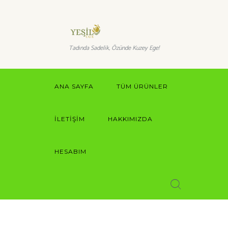
Tadında Sadelik, Özünde Kuzey Ege!
ANA SAYFA
TÜM ÜRÜNLER
İLETIŞIM
HAKKIMIZDA
HESABIM