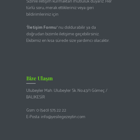
Sizinle iletişim kurmaktan mutluluk duyarız. Her
türlü soru, merak ettikleriniz veya geri
bildirimleriniz için
‘İletişim Formu
‘
nu doldurabilir ya da
doğrudan bizimle iletişime geçebilirsiniz.
Ekibimiz en kısa sürede size yardımcı olacaktır.
Bize Ulaşın
Ulubeyler Mah. Ulubeyler Sk. No:43/1 Gömeç /
BALIKESİR
Gsm:
0 (540) 575 22 22
E-Posta:
info@yesilegezeytin.com