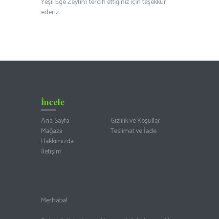
Yeşil Ege Zeytin’i tercih ettiğiniz için teşekkür
ederiz.
İncele
Ana Sayfa
Gizlilik ve Koşullar
Mağaza
Teslimat ve İade
Hakkımızda
İletişim
Merhaba!