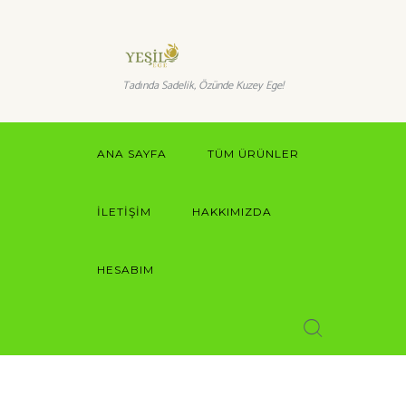
Tadında Sadelik, Özünde Kuzey Ege!
ANA SAYFA
TÜM ÜRÜNLER
İLETIŞIM
HAKKIMIZDA
HESABIM