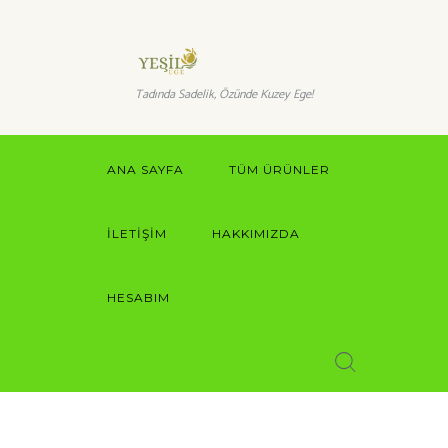
Tadında Sadelik, Özünde Kuzey Ege!
ANA SAYFA
TÜM ÜRÜNLER
İLETIŞIM
HAKKIMIZDA
HESABIM